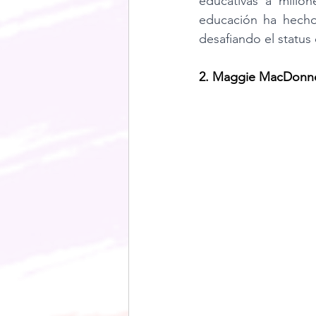
educativas a millo
educación ha hecho 
desafiando el status
2. Maggie MacDonnel