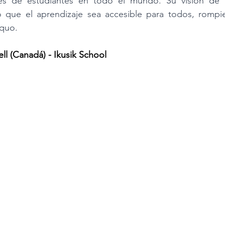
nes de estudiantes en todo el mundo. Su visión de d
que el aprendizaje sea accesible para todos, rompie
 quo.
l (Canadá) - Ikusik School