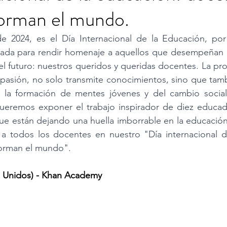
forman el mundo.
oyectos
ABP
arquitectura educativa
innova
 2024, es el Día Internacional de la Educación, por
rada para rendir homenaje a aquellos que desempeñan un
TIC
educación
Ciencias Naturales
oposi
el futuro: nuestros queridos y queridas docentes. La pro
pasión, no solo transmite conocimientos, sino que tambi
 la formación de mentes jóvenes y del cambio social. 
mociones
queremos exponer el trabajo inspirador de diez educado
e están dejando una huella imborrable en la educación.
 todos los docentes en nuestro "Día internacional de
forman el mundo".
os Unidos) - Khan Academy