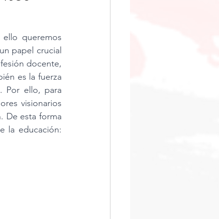
ción
creatividad
 ello queremos 
 papel crucial 
ciones docentes
fesión docente, 
én es la fuerza 
Por ello, para 
res visionarios 
 De esta forma 
 la educación: 