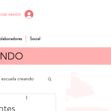
iciar sesión
olaboradores
Social
ANDO
escuela creando
s
ntes