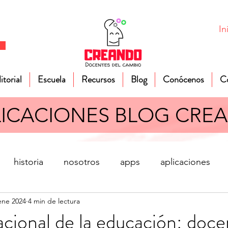
In
itorial
Escuela
Recursos
Blog
Conócenos
C
LICACIONES BLOG CRE
historia
nosotros
apps
aplicaciones
ene 2024
4 min de lectura
res
gestión de aula
educación física
Sociale
acional de la educación: doce