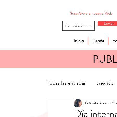
Suscríbete a nuestra Web
Enviar
Inicio
Tienda
Ed
PUB
Todas las entradas
creando
Estibaliz Arranz
24 
educación musical
valo
Día intern