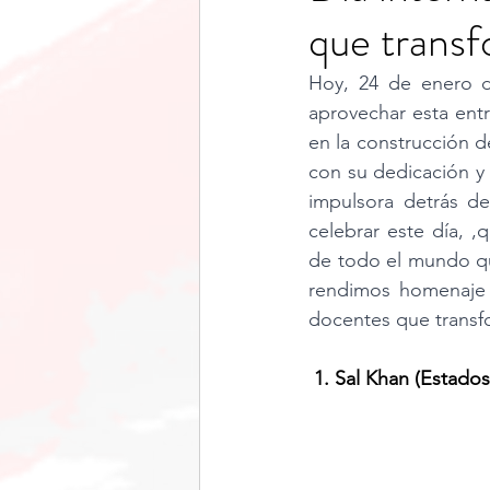
que trans
Realidad Aumentada
pr
Hoy, 24 de enero de
aprovechar esta ent
Primaria
Matemáticas
en la construcción d
con su dedicación y 
impulsora detrás de
Navidad
Editorial
E
celebrar este día, ,
de todo el mundo qu
rendimos homenaje a
docentes que trans
 1. Sal Khan (Estad