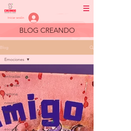
Iniciar sesión
BLOG CREANDO
Blog
Emociones
Todas las
entradas
creando
historia
nosotros
apps
aplicaciones
escuela