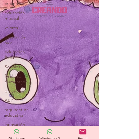
creando
educación
musical
valores
gestión de
aula
educación
física
Sociales
Realidad
Aumentada
proyectos
ABP
arquitectura
educativa
innovación
creatividad
Whatsapp
Whatsapp 2
Email