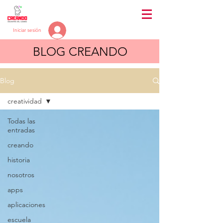
Iniciar sesión
BLOG CREANDO
Blog
creatividad
Todas las
entradas
creando
historia
nosotros
apps
aplicaciones
escuela