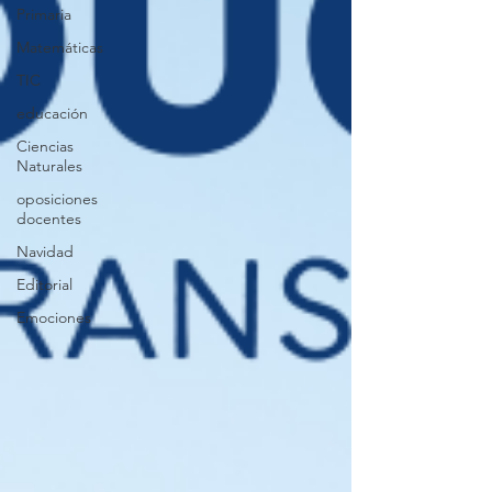
Primaria
Matemáticas
TIC
educación
Ciencias
Naturales
oposiciones
docentes
Navidad
Editorial
Emociones