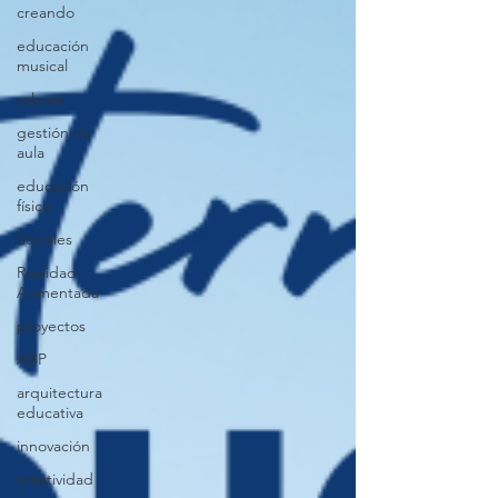
creando
educación
musical
valores
gestión de
aula
educación
física
Sociales
Realidad
Aumentada
proyectos
ABP
arquitectura
educativa
innovación
creatividad