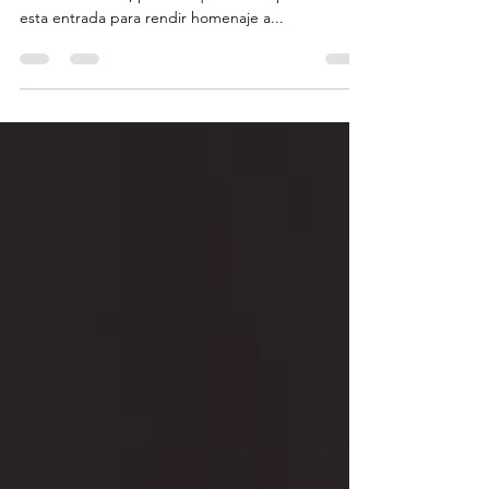
Hoy, 24 de enero de 2024, es el Día Internacional
de la Educación, por ello queremos aprovechar
esta entrada para rendir homenaje a...