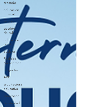
creando
educación
musical
valores
gestión
de aula
educación
física
Sociales
Realidad
Aumentada
proyectos
ABP
arquitectura
educativa
innovación
creatividad