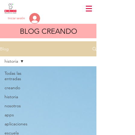
Iniciar sesión
BLOG CREANDO
Blog
historia
Todas las
entradas
creando
historia
nosotros
apps
aplicaciones
escuela