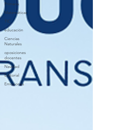
Primaria
Matemáticas
TIC
educación
Ciencias
Naturales
oposiciones
docentes
Navidad
Editorial
Emociones