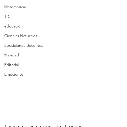
Matemáticas
TIC
educación
Ciencias Naturales
oposiciones docentes
Navidad
Editorial
Emociones
Lorena es una mamá de 3 peques, 