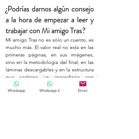
¿Podrías darnos algún consejo 
a la hora de empezar a leer y 
trabajar con Mi amigo Tras?
Mi amigo Tras no es sólo un cuento, es 
mucho más. El valor real no está en las 
primeras páginas, en sus imágenes, 
sino en la metodología del final, en las 
láminas descargables y en la estructura 
que sostiene un aprendizaje con 
impacto. 
Whatsapp
Whatsapp 2
Email
El primer consejo es:
 lee la 
metodología antes de comenzar a 
implementar el método, antes de 
comenzar a leer el cuento.
Si todavía no quieres empezar con la 
metodología, el cuento en si también 
tiene un lenguaje emocional que deja 