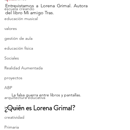
Entrevistamos a Lorena Grimal. Autora 
escuela creando
del libro Mi amigo Tras. 
educación musical
valores
gestión de aula
educación física
Sociales
Realidad Aumentada
proyectos
ABP
La falsa guerra entre libros y pantallas.
arquitectura educativa
¿Quién es Lorena Grimal?
innovación
creatividad
Primaria