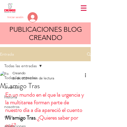
Iniciar sesión
PUBLICACIONES BLOG
CREANDO
Entrada
Todas las entradas
Creando
Todas las entradas
26 dic 2024
3 min de lectura
Mi amigo Tras
creando
En 
un mundo en el que la urgencia y 
historia
la multitarea forman parte de 
nosotros
nuestro día a día
 apareció el cuento 
apps
Mi amigo Tras
. ¿Quieres saber por 
qué? 
aplicaciones