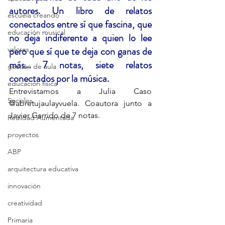
autores. Un libro de relatos 
escuela creando
conectados entre sí que fascina, que 
educación musical
no deja indiferente a quien lo lee 
pero que sí que te deja con ganas de 
valores
más... 7 notas, siete relatos 
gestión de aula
conectados por la música. 
educación física
Entrevistamos a Julia Caso 
Sociales
@abretujaulayvuela. Coautora junto a 
Javier Garrido de 7 notas.
Realidad Aumentada
proyectos
ABP
arquitectura educativa
innovación
creatividad
Primaria