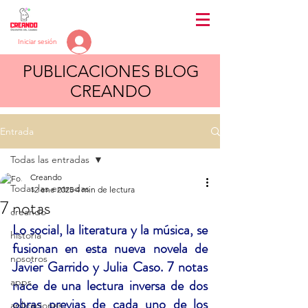
Iniciar sesión
PUBLICACIONES BLOG
CREANDO
Entrada
Todas las entradas
Creando
Todas las entradas
12 ene 2025
4 min de lectura
7 notas
creando
Lo social, la literatura y la música, se 
historia
fusionan en esta nueva novela de 
nosotros
Javier Garrido y Julia Caso. 7 notas 
apps
nace de una lectura inversa de dos 
obras previas de cada uno de los 
aplicaciones