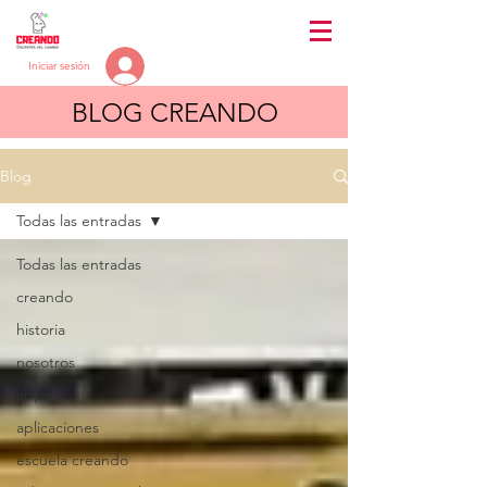
Iniciar sesión
BLOG CREANDO
Blog
Todas las entradas
Todas las entradas
creando
historia
nosotros
apps
aplicaciones
escuela creando