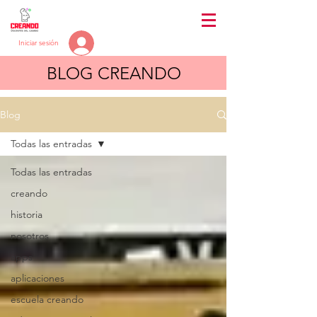
Iniciar sesión
BLOG CREANDO
Blog
Todas las entradas
Todas las entradas
creando
historia
nosotros
apps
aplicaciones
escuela creando