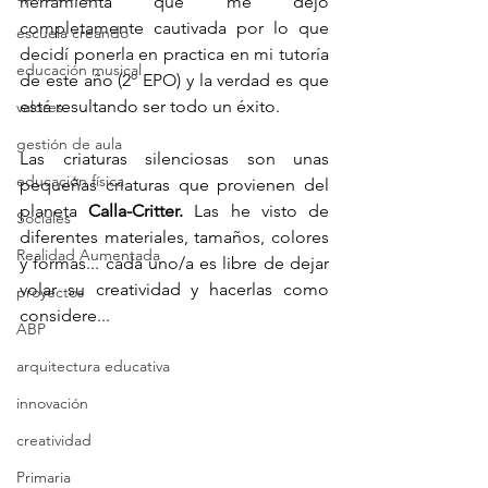
herramienta que me dejó 
completamente cautivada por lo que 
escuela creando
decidí ponerla en practica en mi tutoría 
educación musical
de este año (2º EPO) y la verdad es que 
está resultando ser todo un éxito. 
valores
gestión de aula
Las criaturas silenciosas son unas 
educación física
pequeñas criaturas que provienen del 
planeta 
Calla-Critter.
 Las he visto de 
Sociales
diferentes materiales, tamaños, colores 
Realidad Aumentada
y formas... cada uno/a es libre de dejar 
volar su creatividad y hacerlas como 
proyectos
considere...
ABP
arquitectura educativa
innovación
creatividad
Primaria