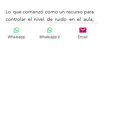
Lo que comenzó como un recurso para 
controlar el nivel de ruido en el aula, 
pasó a ser una herramienta que sirvió 
para trabajar contenidos, ya que 
Whatsapp
Whatsapp 2
Email
nuestras criaturas viajaron por el mundo 
para ver los continentes, aprendieron 
las tablas de multiplicar y nos ayudaron 
con la ortografía entre otras cosas. 
Como mascotas de clase nos ayudaron 
con la gestión emocional y en las 
asambleas de los viernes nos contaban 
historias y nos daban mensajes 
positivos.
¿Se te ocurre cómo utilizarlas en tus 
clases? ¡Cuéntame cómo!