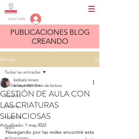
Iniciar sesión
PUBLICACIONES BLOG
CREANDO
Entrada
Todas las entradas
Estibaliz Arranz
Todas las entradas
26 sept 2021
3 min de lectura
GESTIÓN DE AULA CON
creando
LAS CRIATURAS
historia
SILENCIOSAS
nosotros
Actualizado:
1 may 2022
apps
Navegando por las redes encontré esta 
aplicaciones