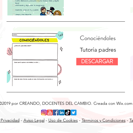
Conociéndoles
Tutoría padres
DESCARGAR
©2019 por CREANDO, DOCENTES DEL CAMBIO. Creada con Wix.com
 Privacidad
-
Aviso Legal
-
Uso de Cookies
-
Términos y Condiciones
-
Ta