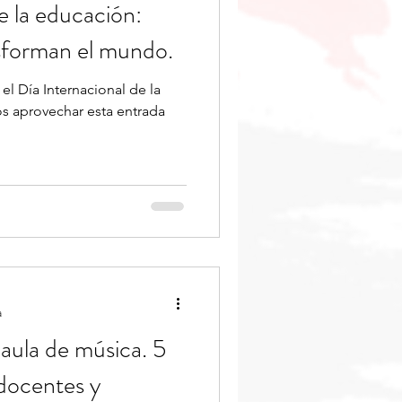
e la educación:
ducación
sforman el mundo.
el Día Internacional de la
s aprovechar esta entrada
a
 aula de música. 5
docentes y