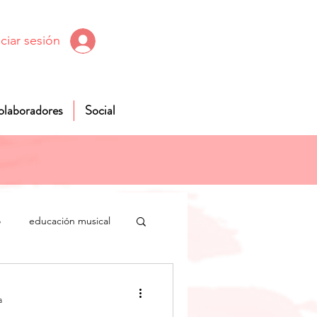
iciar sesión
olaboradores
Social
o
educación musical
os
ABP
a