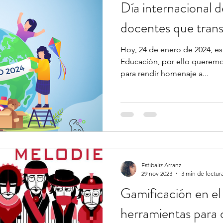
Día internacional d
ción
creatividad
Primaria
Matemáticas
TIC
e
docentes que tran
Hoy, 24 de enero de 2024, es 
s docentes
Navidad
Editorial
Emociones
Educación, por ello queremo
para rendir homenaje a...
Estibaliz Arranz
29 nov 2023
3 min de lectur
Gamificación en el
herramientas para 