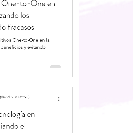
os One-to-One en
zando los
do fracasos
sitivos One-to-One en la
beneficios y evitando
daviduvi y Estitxu)
cnología en
iando el