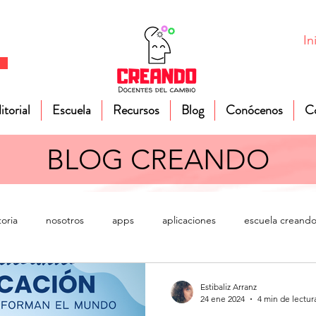
In
itorial
Escuela
Recursos
Blog
Conócenos
C
BLOG CREANDO
toria
nosotros
apps
aplicaciones
escuela creand
ducación física
Sociales
Realidad Aumentada
proyect
Estibaliz Arranz
24 ene 2024
4 min de lectur