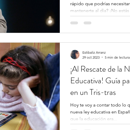
rápido que podrías necesitar
mantenerte al día? ¡No estás 
Estibaliz Arranz
29 oct 2023
5 min de lectura
¡Al Rescate de la 
Educativa! Guía p
en un Tris-tras
Hoy te voy a contar todo lo 
nueva ley educativa en Espa
que la educación era...