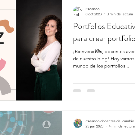
Creando
8 oct 2023
3 min de lectura
Portfolios Educati
para crear portfoli
¡Bienvenid@s, docentes aven
de nuestro blog! Hoy vamos 
mundo de los portfolios...
Creando docentes del cambio (
25 jun 2023
4 min de lectura