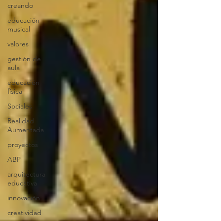
creando
educación
musical
valores
gestión de
aula
educación
física
Sociales
Realidad
Aumentada
proyectos
ABP
arquitectura
educativa
innovación
creatividad