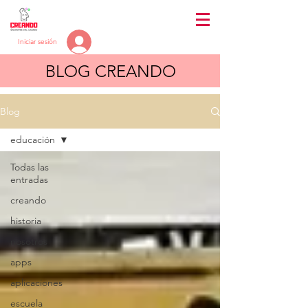
Iniciar sesión
BLOG CREANDO
Blog
educación
Todas las
entradas
creando
historia
nosotros
apps
aplicaciones
escuela