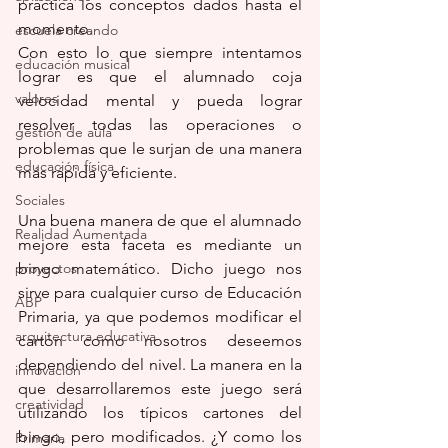
práctica los conceptos dados hasta el 
momento. 
escuela creando
Con esto lo que siempre intentamos 
educación musical
lograr es que el alumnado coja 
valores
velocidad mental y pueda lograr 
resolver todas las operaciones o 
gestión de aula
problemas que le surjan de una manera 
educación física
más rápida y eficiente.
Sociales
Una buena manera de que el alumnado 
Realidad Aumentada
mejore esta faceta es mediante un 
proyectos
bingo matemático. Dicho juego nos 
sirve para cualquier curso de Educación 
ABP
Primaria, ya que podemos modificar el 
arquitectura educativa
cartón como nosotros deseemos 
dependiendo del nivel. La manera en la 
innovación
que desarrollaremos este juego será 
creatividad
utilizando los típicos cartones del 
bingo, pero modificados. ¿Y como los 
Primaria