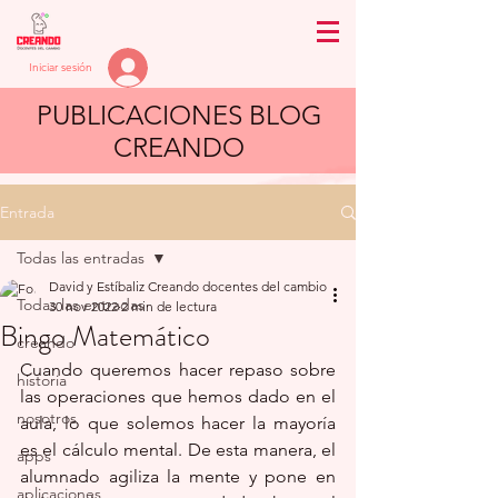
Iniciar sesión
PUBLICACIONES BLOG
CREANDO
Entrada
Todas las entradas
David y Estíbaliz Creando docentes del cambio
Todas las entradas
30 nov 2022
2 min de lectura
Bingo Matemático
creando
Cuando queremos hacer repaso sobre 
historia
las operaciones que hemos dado en el 
nosotros
aula, lo que solemos hacer la mayoría 
es el cálculo mental. De esta manera, el 
apps
alumnado agiliza la mente y pone en 
aplicaciones