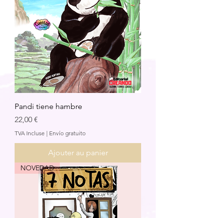
Pandi tiene hambre
Prix
22,00 €
TVA Incluse
|
Envío gratuito
Ajouter au panier
NOVEDAD