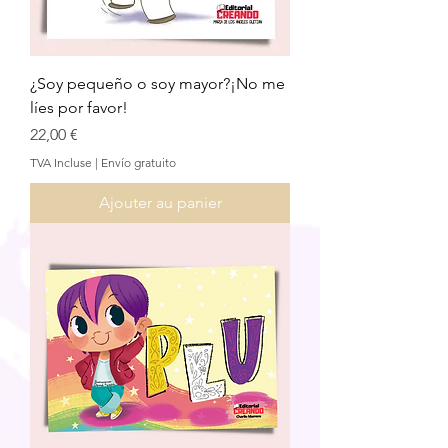
¿Soy pequeño o soy mayor?¡No me
líes por favor!
Prix
22,00 €
TVA Incluse
|
Envío gratuito
Ajouter au panier