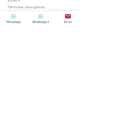
TVA Incluse
|
Envío gratuito
Ajouter au panier
Whatsapp
Whatsapp 2
Email
Pack Regalo Creando Jóvenes
Lectores
Prix
62,00 €