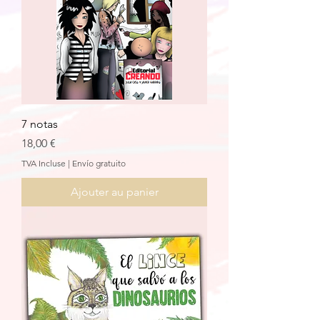
7 notas
Prix
18,00 €
TVA Incluse
|
Envío gratuito
Ajouter au panier