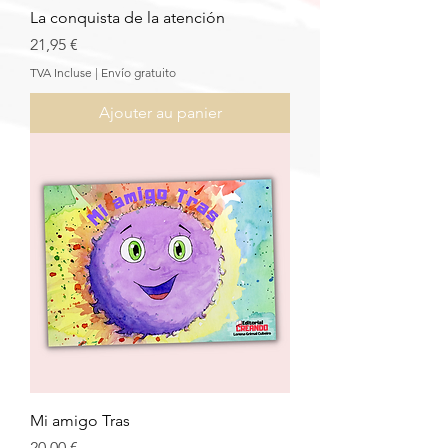
La conquista de la atención
Prix
21,95 €
TVA Incluse
|
Envío gratuito
Ajouter au panier
Mi amigo Tras
Prix
20,00 €