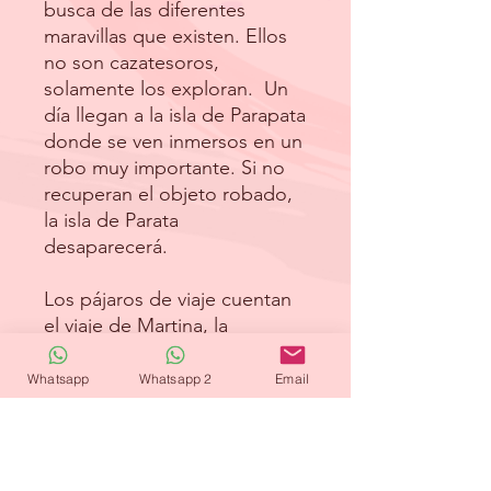
busca de las diferentes
maravillas que existen. Ellos
no son cazatesoros,
solamente los exploran. Un
día llegan a la isla de Parapata
donde se ven inmersos en un
robo muy importante. Si no
recuperan el objeto robado,
la isla de Parata
desaparecerá.
Los pájaros de viaje cuentan
el viaje de Martina, la
escritora, que un día decide
cerrar los ojos y salir volando
Whatsapp
Whatsapp 2
Email
junto a unos pájaros. Su viaje
es largo y está lleno de
vivencias, pero lo más
importante es el destino y el