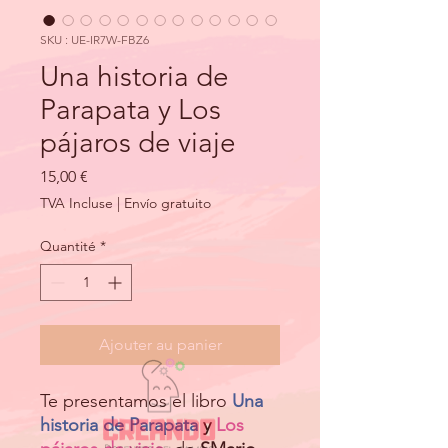
SKU : UE-IR7W-FBZ6
Una historia de
Parapata y Los
pájaros de viaje
Prix
15,00 €
TVA Incluse
|
Envío gratuito
Quantité
*
Ajouter au panier
Te presentamos el libro
Una
historia de Parapata
y
Los