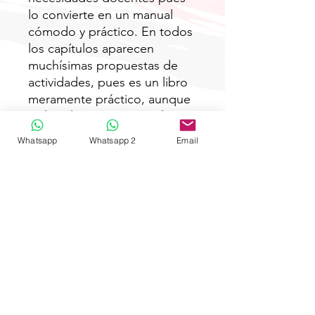
lo convierte en un manual
cómodo y práctico. En todos
los capítulos aparecen
muchísimas propuestas de
actividades, pues es un libro
meramente práctico, aunque
incluye la teoría esencial
necesaria para entender cada
Whatsapp
Whatsapp 2
Email
apartado.
Está dirigido a cualquier
docente, no importa la etapa
o tipo de educación.
Cualquier persona puede
utilizar estas metodologías
adaptadas a su entorno y a la
edad de sus alumnos.