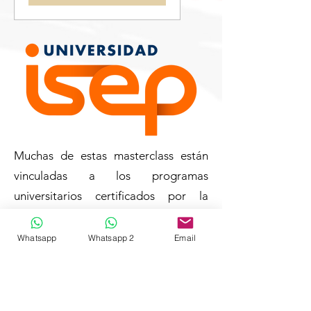
Muchas de estas masterclass están
vinculadas a los programas
universitarios certificados por la
Universidad ISEP de forma gratuita.
Las personas interesadas que no
Whatsapp
Whatsapp 2
Email
pertenezcan a una formación
universitaria de la Escuela Creando,
podrán apuntarse abonando el