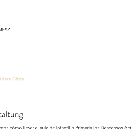
 MESZ
itere Gäste
taltung
os cómo llevar al aula de Infantil o Primaria los Descansos Activ