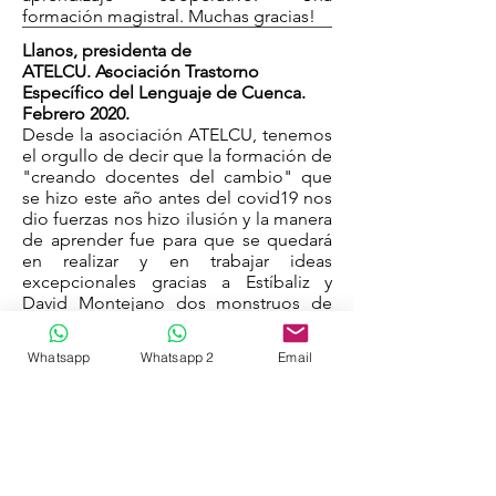
formación magistral. Muchas gracias!
Llanos, presidenta de
ATELCU. Asociación Trastorno
Específico del Lenguaje de Cuenca.
Febrero 2020.
Desde la asociación ATELCU, tenemos
el orgullo de decir que la formación de
"creando docentes del cambio" que
se hizo este año antes del covid19 nos
dio fuerzas nos hizo ilusión y la manera
de aprender fue para que se quedará
en realizar y en trabajar ideas
excepcionales gracias a Estíbaliz y
David Montejano dos monstruos de
sus recetas para el cambio.
Irene, maestra en CEIP Santa Ana,
Whatsapp
Whatsapp 2
Email
Cuenca. Febrero 2020.
Una formación de 10 con unos
ponentes de lujo. Nuestro centro
educativo decidió contratarlos tras ver
a David en un Congreso tras su
ponencia, la cual, no dejo indiferente a