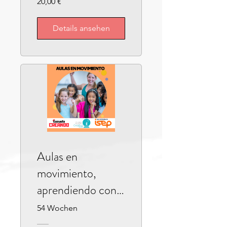
20,00 €
Details ansehen
Aulas en
movimiento,
aprendiendo con
el cuerpo
54 Wochen