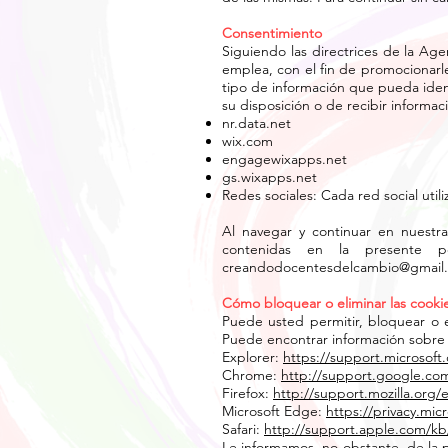
Consentimiento
Siguiendo las directrices de la Ag
emplea, con el fin de promocionarl
tipo de información que pueda identi
su disposición o de recibir informac
nr.data.net
wix.com
engagewixapps.net
gs.wixapps.net
Redes sociales: Cada red social uti
Al navegar y continuar en nuestra
contenidas en la presente 
creandodocentesdelcambio@gmail
Cómo bloquear o eliminar las cookie
Puede usted permitir, bloquear o e
Puede encontrar información sobre 
Explorer:
https://support.microsoft
Chrome:
http://support.google.c
Firefox:
http://support.mozilla.org
Microsoft Edge:
https://privacy.mi
Safari:
http://support.apple.com/k
Le informamos, no obstante, de la p