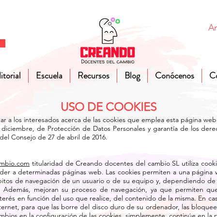
A
itorial
Escuela
Recursos
Blog
Conócenos
C
USO DE COOKIES
ormar a los interesados acerca de las cookies que emplea esta página w
 diciembre, de Protección de Datos Personales y garantía de los dere
del Consejo de 27 de abril de 2016.
ambio.com
titularidad de Creando docentes del cambio SL utiliza cooki
der a determinadas páginas web. Las cookies permiten a una página w
ábitos de navegación de un usuario o de su equipo y, dependiendo de
o. Además, mejoran su proceso de navegación, ya que permiten que
erés en función del uso que realice, del contenido de la misma. En cas
ternet, para que las borre del disco duro de su ordenador, las bloquee 
ambios en la configuración de las cookies, simplemente, continúe en la