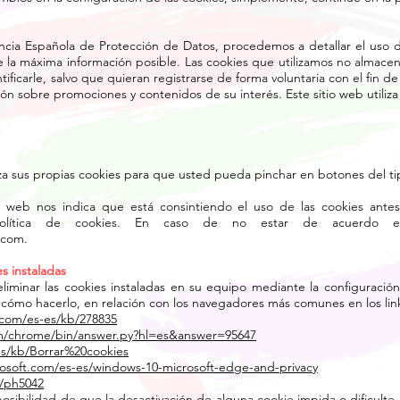
encia Española de Protección de Datos, procedemos a detallar el uso 
e la máxima información posible. Las cookies que utilizamos no almace
ficarle, salvo que quieran registrarse de forma voluntaria con el fin de
ión sobre promociones y contenidos de su interés. Este sitio web utiliza
liza sus propias cookies para que usted pueda pinchar en botones del t
 web nos indica que está consintiendo el uso de las cookies antes
política de cookies. En caso de no estar de acuerdo en
.com
.
s instaladas
liminar las cookies instaladas en su equipo mediante la configuració
cómo hacerlo, en relación con los navegadores más comunes en los link
.com/es-es/kb/278835
om/chrome/bin/answer.py?hl=es&answer=95647
/es/kb/Borrar%20cookies
crosoft.com/es-es/windows-10-microsoft-edge-and-privacy
b/ph5042
osibilidad de que la desactivación de alguna cookie impida o dificulte 