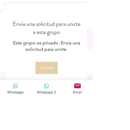
Envía una solicitud para unirte
a este grupo
Este grupo es privado. Envía una
solicitud para unirte.
Unirse
Whatsapp
Whatsapp 2
Email
Acerca de
¡Te damos la bienvenida al
grupo! Puedes conectarte con
otro
...
Leer más