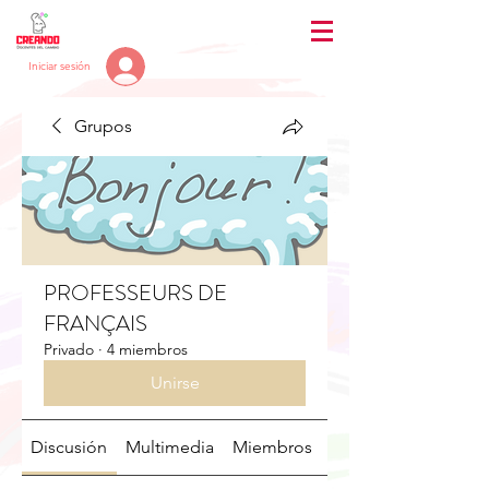
Iniciar sesión
Grupos
PROFESSEURS DE
FRANÇAIS
Privado
·
4 miembros
Unirse
Discusión
Multimedia
Miembros
Acerca de