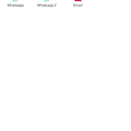
Enviar
Whatsapp
Whatsapp 2
Email
creando@docentesdelcambio.com