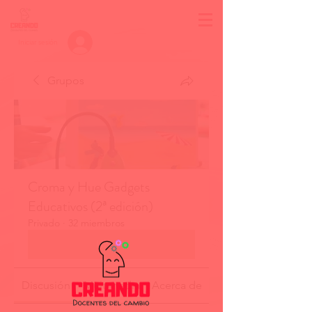
Iniciar sesión
Grupos
Croma y Hue Gadgets
Educativos (2ª edición)
Privado
·
32 miembros
Unirse
Discusión
Multimedia
Acerca de