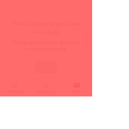
Envía una solicitud para unirte
a este grupo
Este grupo es privado. Envía una
solicitud para unirte.
Unirse
Whatsapp
Whatsapp 2
Email
Acerca de
¡Te damos la bienvenida al
grupo! Puedes conectarte con
otro
...
Leer más