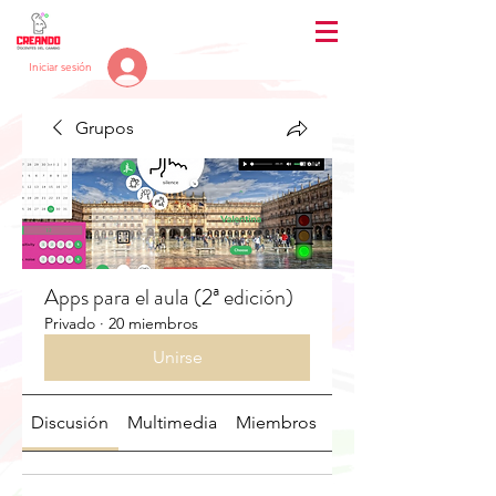
Iniciar sesión
Grupos
Apps para el aula (2ª edición)
Privado
·
20 miembros
Unirse
Discusión
Multimedia
Miembros
Acerca de