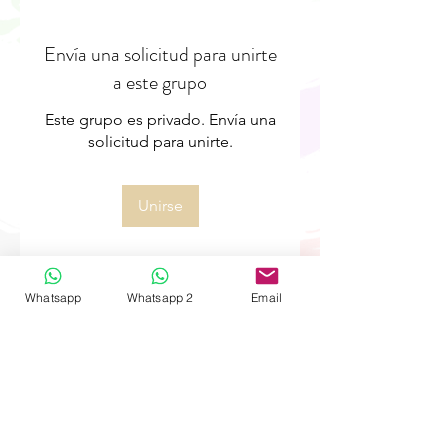
Envía una solicitud para unirte
a este grupo
Este grupo es privado. Envía una
solicitud para unirte.
Unirse
Whatsapp
Whatsapp 2
Email
Acerca de
¡Te damos la bienvenida al
grupo! Puedes conectarte con
otro
...
Leer más