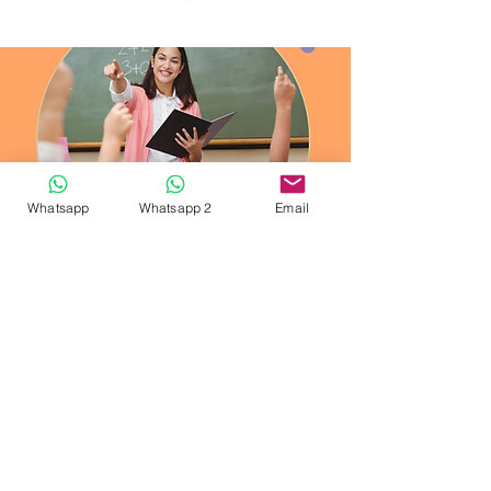
Whatsapp
Whatsapp 2
Email
PRÓXIMAMENTE...
Estamos preparando más formaciones
con créditos universitarios que, al igual
que estas, tengan un gran valor formativo
para tu carrera docentes y, además, te
den la oportunidad de conseguir puntos
en las oposiciones.
Mantente informado suscribiéndote a
nuestra Web.