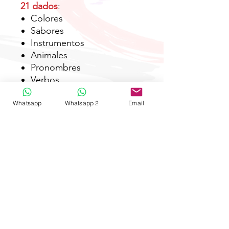
21 dados
:
Colores
Sabores
Instrumentos
Animales
Pronombres
Verbos
Multiplicaciones (tablas del
1 al 10)
Whatsapp
Whatsapp 2
Email
Números
Figuras
Líneas
No te pueden faltar estos
fantásticos dados. Además,
te indicamos cómo puedes
utilizarlos.