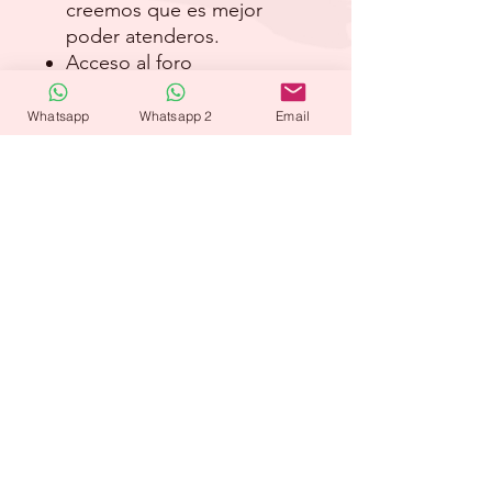
creemos que es mejor
poder atenderos.
Acceso al foro
Precio: 24 euros.
Whatsapp
Whatsapp 2
Email
CONVOCATORIA:
Próxima convocatoria abierta:
días 14, 15 y 16 de febrero de
2022.
Apúntate antes del 8 de
agosto. Las sesiones son en
directo
por lo que si no asistes, no
podrás recuperar la clase ni
verla
posteriormente. La hora
exacta puede sufrir alguna
variación hasta una semana
antes del inicio del curso.