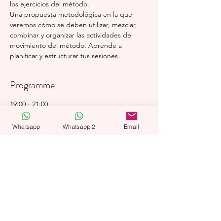
los ejercicios del método.
Una propuesta metodológica en la que 
veremos cómo se deben utilizar, mezclar, 
combinar y organizar las actividades de 
movimiento del método. Aprende a 
planificar y estructurar tus sesiones.
Programme
19:00 - 21:00
2 heures
Whatsapp
Whatsapp 2
Email
Cómo planificar y estructurar sesiones de
aprendizaje en movimiento, combinando los
ejercicios del método.
Online
Aulas en movimiento
Formación
Isep
Tout voir