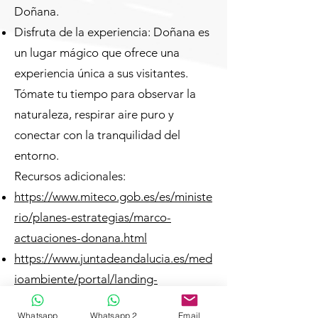
Doñana.
Disfruta de la experiencia: Doñana es
un lugar mágico que ofrece una
experiencia única a sus visitantes.
Tómate tu tiempo para observar la
naturaleza, respirar aire puro y
conectar con la tranquilidad del
entorno.
Recursos adicionales:
https://www.miteco.gob.es/es/ministe
rio/planes-estrategias/marco-
actuaciones-donana.html
https://www.juntadeandalucia.es/med
ioambiente/portal/landing-
page/-/asset_publisher/4V1kD5gLiJk
Whatsapp
Whatsapp 2
Email