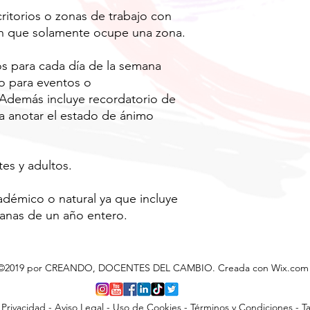
ritorios o zonas de trabajo con
n que solamente ocupe una zona.
s para cada día de la semana
io para eventos o
 Además incluye recordatorio de
ra anotar el estado de ánimo
tes y adultos.
adémico o natural ya que incluye
manas de un año entero.
©2019 por CREANDO, DOCENTES DEL CAMBIO. Creada con Wix.com
 Privacidad
-
Aviso Legal
-
Uso de Cookies
-
Términos y Condiciones
-
Ta