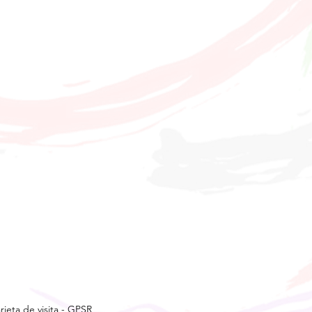
rjeta de visita
-
GPSR