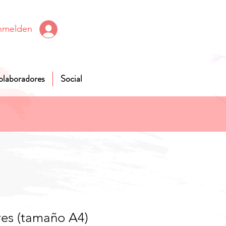
nmelden
olaboradores
Social
res (tamaño A4)