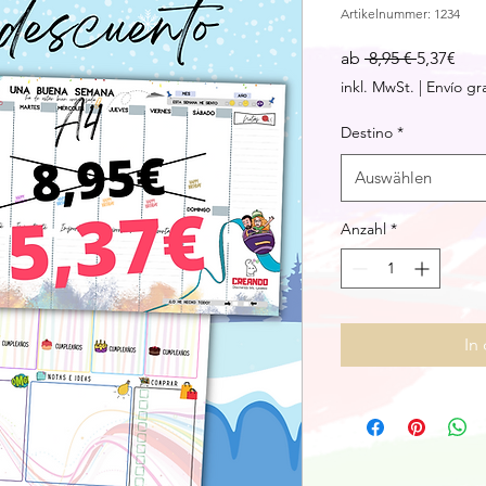
Artikelnummer: 1234
Standard
Sale
ab
 8,95 € 
5,37€
Prei
inkl. MwSt.
|
Envío gr
Destino
*
Auswählen
Anzahl
*
In