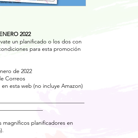
ENERO 2022
vate un planificado o los dos con
condiciones para esta promoción
enero de 2022
 de Correos
s en esta web (no incluye Amazon)
_______________________________
________________
 magníficos planificadores en
).