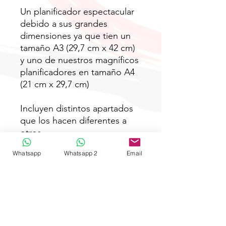
Un planificador espectacular
debido a sus grandes
dimensiones ya que tien un
tamaño A3 (29,7 cm x 42 cm)
y uno de nuestros magníficos
planificadores en tamaño A4
(21 cm x 29,7 cm)
Incluyen distintos apartados
que los hacen diferentes a
otros
planificadores incluyendo un
Whatsapp
Whatsapp 2
Email
espacio diario que además
recoge los cumpleaños,
selector lateral para el mes,
espacio para tareas que hay
que realizar a lo largo de la
semana, espacio para cosas