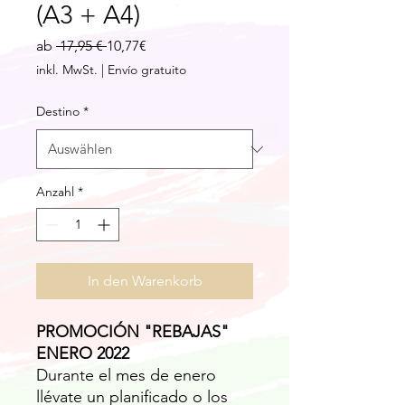
(A3 + A4)
Standardpreis
Sale-
ab
 17,95 € 
10,77€
Preis
inkl. MwSt.
|
Envío gratuito
Destino
*
Anzahl
*
In den Warenkorb
PROMOCIÓN "REBAJAS"
ENERO 2022
Durante el mes de enero
llévate un planificado o los