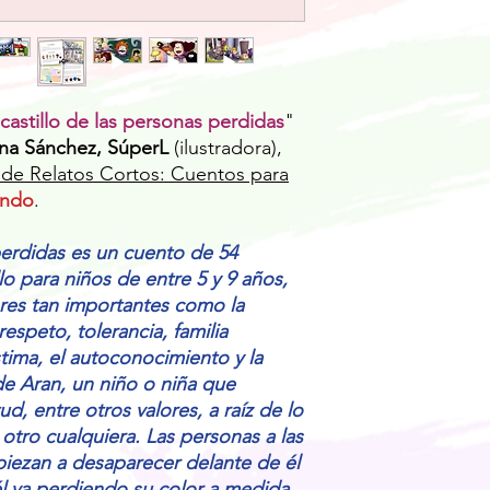
 castillo de las personas perdidas
"
na Sánchez, SúperL
(ilustradora),
 de Relatos Cortos: Cuentos para
ando
.
 perdidas es un cuento de 54
lo para niños de entre 5 y 9 años,
ores tan importantes como la
respeto, tolerancia, familia
stima, el autoconocimiento y la
 de Aran, un niño o niña que
ud, entre otros valores, a raíz de lo
tro cualquiera. Las personas a las
piezan a desaparecer delante de él
l va perdiendo su color a medida