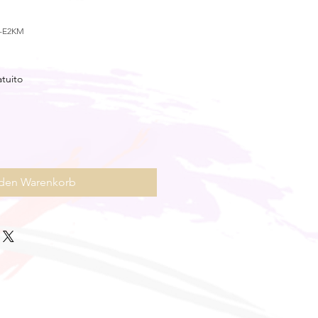
R-E2KM
atuito
 den Warenkorb