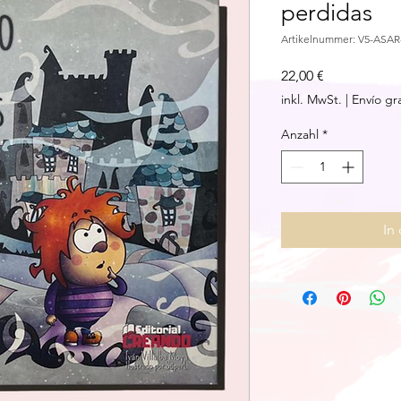
perdidas
Artikelnummer: V5-ASA
Preis
22,00 €
inkl. MwSt.
|
Envío gr
Anzahl
*
In