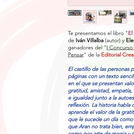
Te presentamos el libro "
El
de
Iván Villalba
(autor) y
Ele
ganadores del "
I Concurso
Pensar
" de la
Editorial Cre
El castillo de las personas
páginas con un texto sencil
en el que se presentan val
gratitud, amistad, empatía, 
e igualdad junto a la autoe
reflexión. La historia habla
aprende el valor de la gratit
que le sucede un día como o
que Aran no trata bien, em
como por arte de magia y é