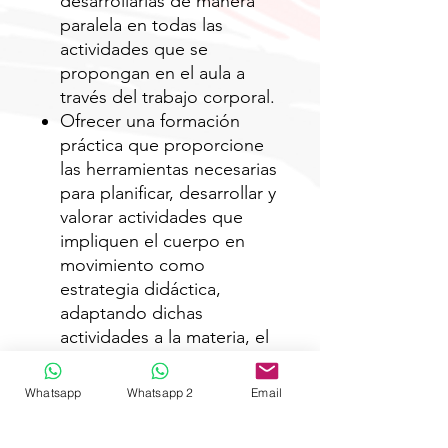
desarrollarlas de manera
paralela en todas las
actividades que se
propongan en el aula a
través del trabajo corporal.
Ofrecer una formación
práctica que proporcione
las herramientas necesarias
para planificar, desarrollar y
valorar actividades que
impliquen el cuerpo en
movimiento como
estrategia didáctica,
adaptando dichas
actividades a la materia, el
nivel educativo y los
contenidos objeto de
Whatsapp
Whatsapp 2
Email
estudio.
Desarrollar la creatividad y