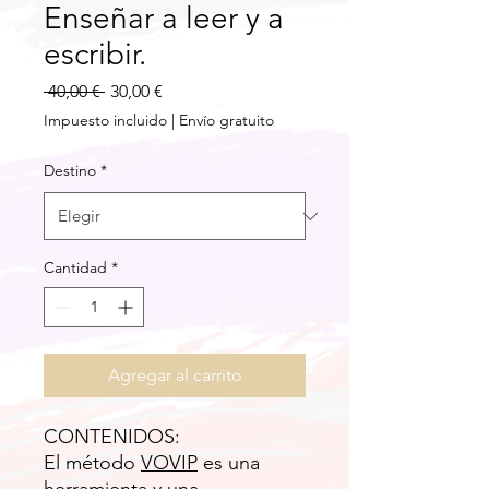
Enseñar a leer y a
escribir.
Precio
Precio
 40,00 € 
30,00 €
de
Impuesto incluido
|
Envío gratuito
oferta
Destino
*
Cantidad
*
Agregar al carrito
CONTENIDOS:
El método
VOVIP
es una