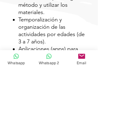
método y utilizar los
materiales.
Temporalización y
organización de las
actividades por edades (de
3 a 7 años).
Aplicaciones (apps) para
utilizar en el aula (juegos
informáticos grupales e
Whatsapp
Whatsapp 2
Email
individuales).
Material fotocopiable.
Animaciones de
383 palabras para trabajar
en el aula.
Anexos.
TEMPORALIZACIÓN: