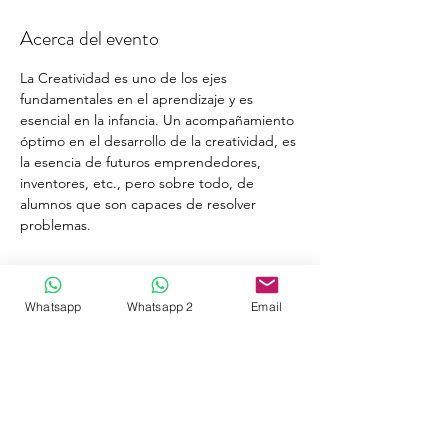
Acerca del evento
La Creatividad es uno de los ejes 
fundamentales en el aprendizaje y es 
esencial en la infancia. Un acompañamiento 
óptimo en el desarrollo de la creatividad, es 
la esencia de futuros emprendedores, 
inventores, etc., pero sobre todo, de 
alumnos que son capaces de resolver 
problemas.
Agenda
Whatsapp
Whatsapp 2
Email
19:00 - 21:00
2 horas
Masterclass Neuronas Espejo
Online
Aulas en movimiento
Formación
Isep