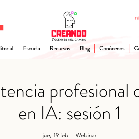
In
itorial
Escuela
Recursos
Blog
Conócenos
C
encia profesional 
en IA: sesión 1
jue, 19 feb
  |  
Webinar