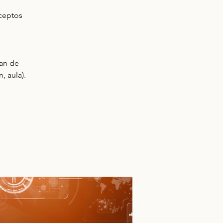
ceptos
lan de
, aula).