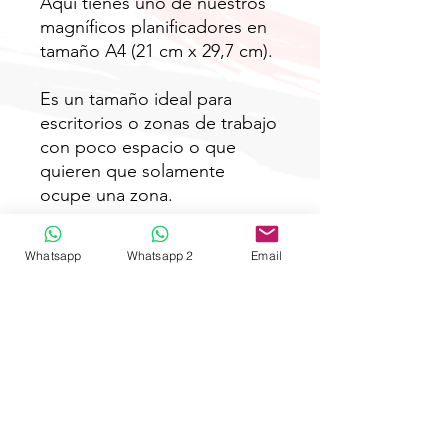
Aquí tienes uno de nuestros
magníficos planificadores en
tamaño A4 (21 cm x 29,7 cm).
Es un tamaño ideal para
escritorios o zonas de trabajo
con poco espacio o que
quieren que solamente
ocupe una zona.
Recoge diferentes apartados
Whatsapp
Whatsapp 2
Email
para cada día de la semana
incluyendo un espacio diario
para eventos o
recordatorios importantes.
Además incluye recordatorio
de cumpleaños y un lateral
para anotar el estado de
ánimo semanal y notas.