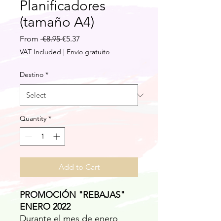
Planificadores
(tamaño A4)
Regular
Sale
From
 €8.95 
€5.37
Price
Price
VAT Included
|
Envío gratuito
Destino
*
Quantity
*
Add to Cart
PROMOCIÓN "REBAJAS"
ENERO 2022
Durante el mes de enero