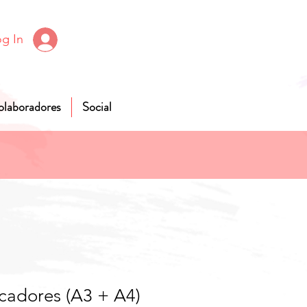
g In
olaboradores
Social
icadores (A3 + A4)