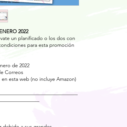
ENERO 2022
vate un planificado o los dos con
condiciones para esta promoción
enero de 2022
 de Correos
s en esta web (no incluye Amazon)
_______________________________
________________
ar debido a sus grandes