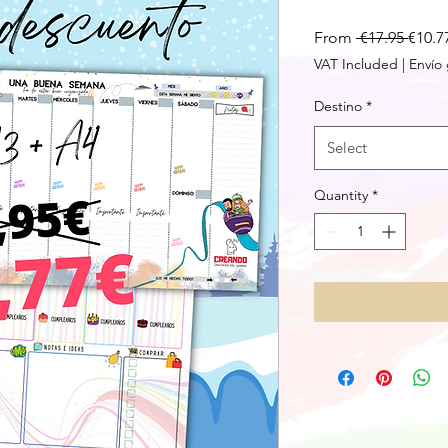
Regul
From
 €17.95 
€10.7
Price
VAT Included
|
Envío 
Destino
*
Select
Quantity
*