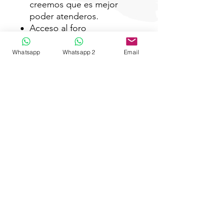
creemos que es mejor
poder atenderos.
Acceso al foro
Precio: 24 euros.
Whatsapp
Whatsapp 2
Email
CONVOCATORIA:
Próxima convocatoria abierta:
días 14, 15 y 16 de febrero de
2022.
Apúntate antes del 8 de
agosto. Las sesiones son en
directo
por lo que si no asistes, no
podrás recuperar la clase ni
verla
posteriormente. La hora
exacta puede sufrir alguna
variación hasta una semana
antes del inicio del curso.