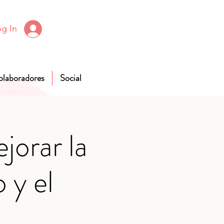
g In
olaboradores
Social
jorar la
 y el