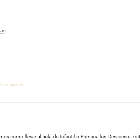
CEST
ther guests
os cómo llevar al aula de Infantil o Primaria los Descansos Activ