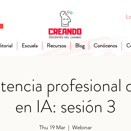
Lo
itorial
Escuela
Recursos
Blog
Conócenos
C
encia profesional 
en IA: sesión 3
Thu 19 Mar
  |  
Webinar