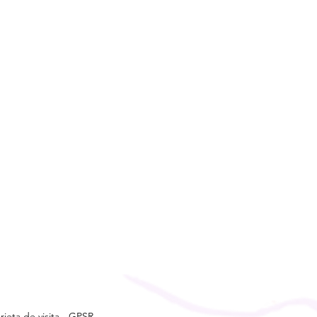
rjeta de visita
-
GPSR