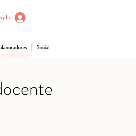
g In
olaboradores
Social
docente