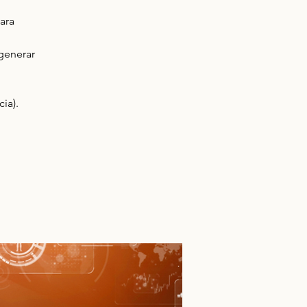
ara
 generar
ia).