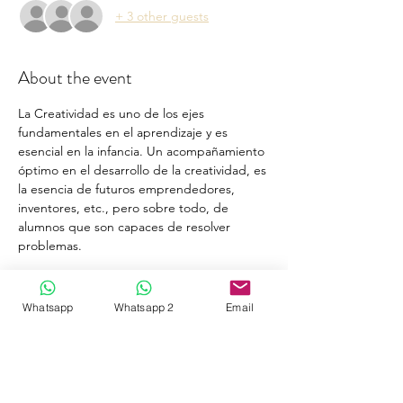
+ 3 other guests
About the event
La Creatividad es uno de los ejes 
fundamentales en el aprendizaje y es 
esencial en la infancia. Un acompañamiento 
óptimo en el desarrollo de la creatividad, es 
la esencia de futuros emprendedores, 
inventores, etc., pero sobre todo, de 
alumnos que son capaces de resolver 
problemas.
Schedule
Whatsapp
Whatsapp 2
Email
19:00 - 21:00
2 hours
Masterclass Creatividad
Online