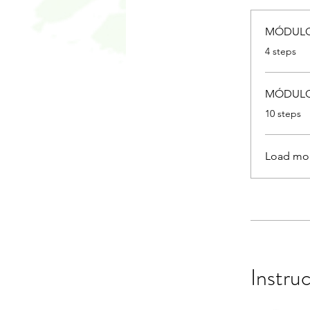
MÓDULO
.
4 steps
MÓDULO
.
10 steps
Load mo
Instru