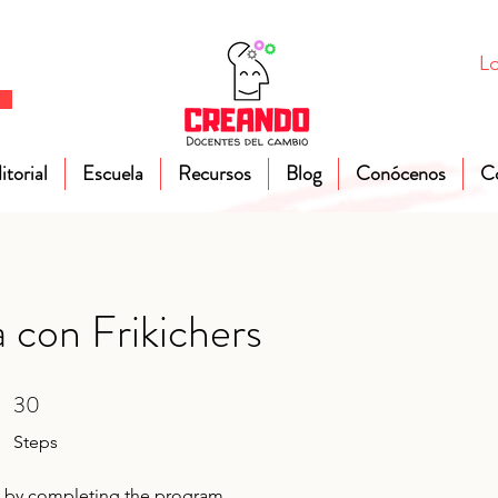
Lo
itorial
Escuela
Recursos
Blog
Conócenos
C
 con Frikichers
30
30 Steps
Steps
te by completing the program.