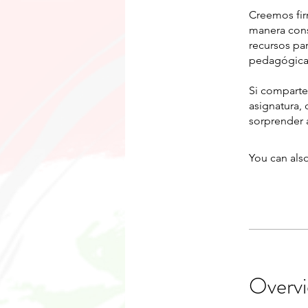
Creemos fir
manera cons
recursos pa
pedagógicas
Si comparte
asignatura, 
sorprender a
You can also
Overv