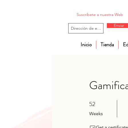
Suscríbete a nuestra Web
Enviar
Inicio
Tienda
Ed
Gamifica
52
52 Weeks
Weeks
Get a certifica