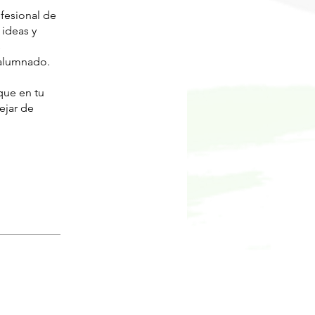
fesional de
 ideas y
s
 alumnado.
que en tu
ejar de