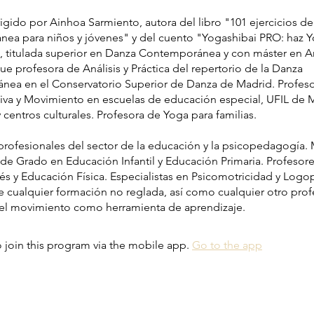
rigido por Ainhoa Sarmiento, autora del libro "101 ejercicios d
ea para niños y jóvenes" y del cuento "Yogashibai PRO: haz Y
, titulada superior en Danza Contemporánea y con máster en A
ue profesora de Análisis y Práctica del repertorio de la Danza
ea en el Conservatorio Superior de Danza de Madrid. Profes
iva y Movimiento en escuelas de educación especial, UFIL de 
centros culturales. Profesora de Yoga para familias.
 profesionales del sector de la educación y la psicopedagogía. 
 de Grado en Educación Infantil y Educación Primaria. Profesor
és y Educación Física. Especialistas en Psicomotricidad y Logo
 cualquier formación no reglada, así como cualquier otro prof
 el movimiento como herramienta de aprendizaje.
 join this program via the mobile app.
Go to the app