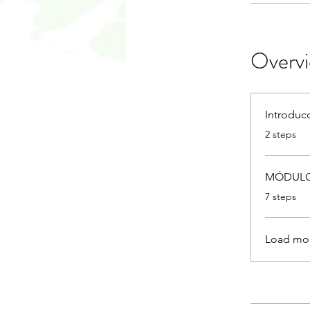
Overv
Introduc
.
2 steps
MÓDULO
.
7 steps
Load mo