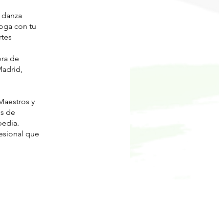
e danza
oga con tu
rtes
ora de
Madrid,
Maestros y
es de
pedia.
esional que