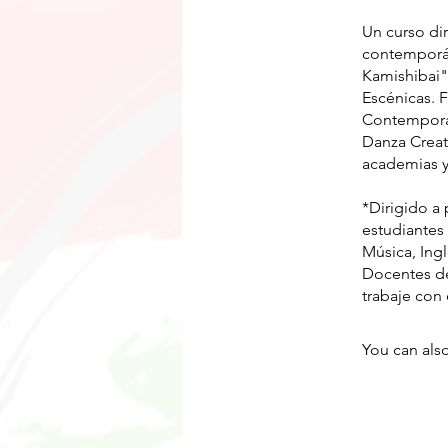
​Un curso di
contemporán
Kamishibai"
Escénicas. F
Contemporán
Danza Creat
academias y 
*Dirigido a
estudiantes
Música, Ingl
Docentes de
trabaje con
You can also