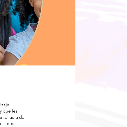
izaje.
y que les
n el aula de
s, etc.​