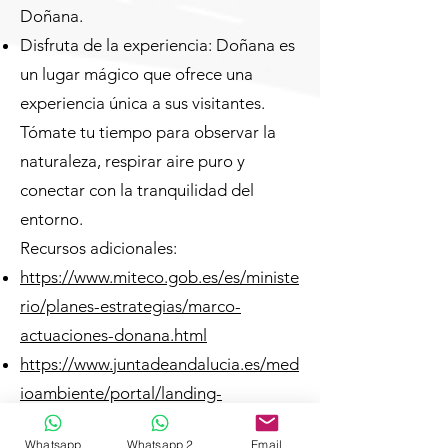
Doñana.
Disfruta de la experiencia: Doñana es
un lugar mágico que ofrece una
experiencia única a sus visitantes.
Tómate tu tiempo para observar la
naturaleza, respirar aire puro y
conectar con la tranquilidad del
entorno.
Recursos adicionales:
https://www.miteco.gob.es/es/ministe
rio/planes-estrategias/marco-
actuaciones-donana.html
https://www.juntadeandalucia.es/med
ioambiente/portal/landing-
page/-/asset_publisher/4V1kD5gLiJk
Whatsapp
Whatsapp 2
Email