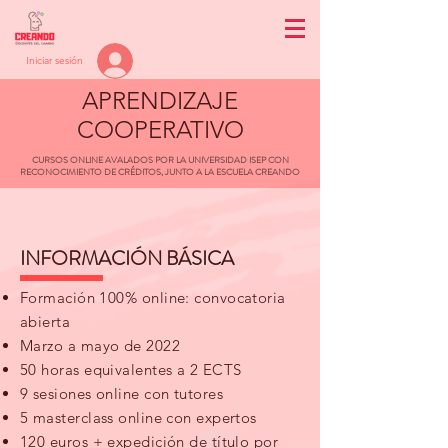
Iniciar sesión
APRENDIZAJE
COOPERATIVO
CURSOS ONLINE AVALADOS POR LA UNIVERSIDAD ISEP CON
RECONOCIMIENTO DE CRÉDITOS, JUNTO A LA ESCUELA CREANDO
INFORMACIÓN BÁSICA
Formación 100% online: convocatoria
abierta
Marzo a mayo de 2022
50 horas equivalentes a 2 ECTS
9 sesiones online con tutores
5 masterclass online con expertos
120 euros + expedición de título por