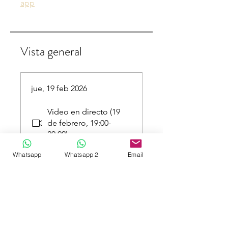
app
Vista general
jue, 19 feb 2026
Video en directo (19
de febrero, 19:00-
20:00)
Whatsapp
Whatsapp 2
Email
Guía rápida de
Gemini
Quiz: Aplicaciones
prácticas de Gemini
Tarea práctica